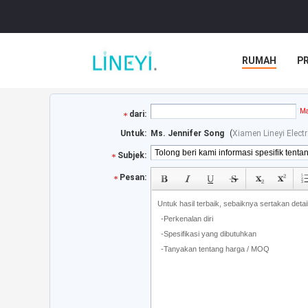
RUMAH
P
Ma
dari:
Untuk:
Ms. Jennifer Song
(
Xiamen Lineyi Elect
Subjek:
Pesan: