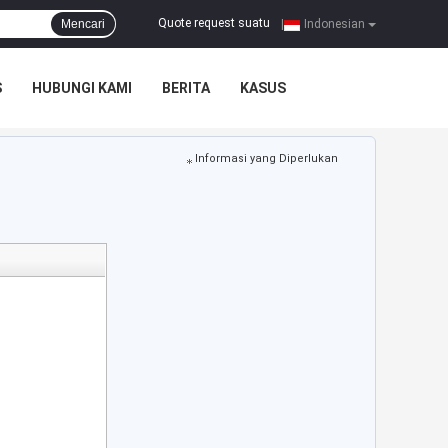
Quote request suatu
Mencari
|
Indonesian
S
HUBUNGI KAMI
BERITA
KASUS
Informasi yang Diperlukan