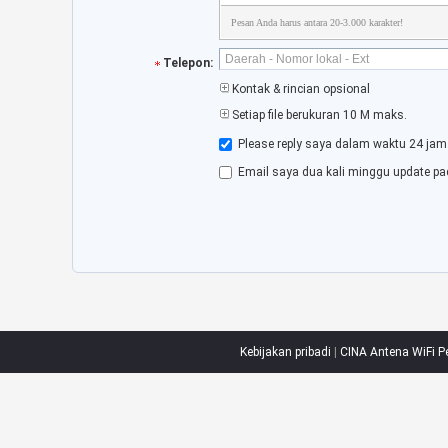
Pesan Anda harus antara 20-3.000 karakter!
Telepon:
Kontak & rincian opsional
Setiap file berukuran 10 M maks.
Please reply saya dalam waktu 24 jam
Email saya dua kali minggu update pa
Kebijakan pribadi
|
CINA Antena WiFi P