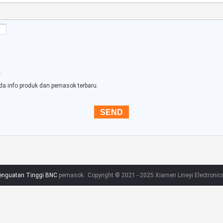
.
da info produk dan pemasok terbaru.
enguatan Tinggi BNC
pemasok.
Copyright © 2021 - 2025 Xiamen Lineyi Electronics