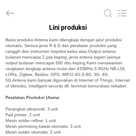
WiFi
Penguatan
Tinggi
pemasok.
Copyright
©
2021
Lini produksi
-
RUMAH
2022
highgain-
Basis produksi Antena kami dilengkapi dengan jalur produksi
antenna.com.
All
otomatis, Semua jenis R & D dan peralatan produksi yang
Rights
PRODUK
canggih dan instrumen inspeksi kelas atas.Output antena
Reserved.
bulanan mencapai 2 juta keping, jenis antena logam lainnya
output bulanan mencapai 500 ribu keping.Kami menawarkan
TENTANG
rangkaian lengkap antena mulai dari 433MHz-5.8GHz NB-LOt,
LORa, Zigbee, Beidou, GPS, WIFI2.4G-5.8G, 3G, 4G,
KAMI
5G.Antena kami banyak digunakan di Internet of Things, Internet
of Vehicles, Intelligent security dll. terminal komunikasi nirkabel.
Peralatan Produksi Utama:
TUR
PABRIK
Perangkat ultrasonik: 3 unit
Pad printer: 2 unit
Mesin solder reflow: 1 unit
Mesin pemotong kawat otomatis: 3 unit
KONTROL
Mesin solder otomatis: 2 unit