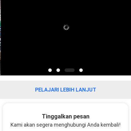
PELAJARI LEBIH LANJUT
Xiamen Lineyi Antennas &
Connectors lini produksi
produsen
Tinggalkan pesan
Kami akan segera menghubungi Anda kembali!