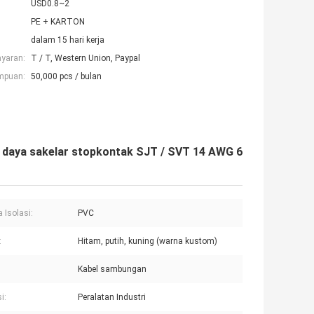
USD0.8~2
PE + KARTON
dalam 15 hari kerja
ayaran:
T / T, Western Union, Paypal
mpuan:
50,000 pcs / bulan
h daya sakelar stopkontak SJT / SVT 14 AWG 6
 Isolasi:
PVC
:
Hitam, putih, kuning (warna kustom)
Kabel sambungan
i:
Peralatan Industri