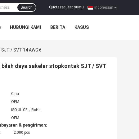
Quote request suatu
Search
|
Indonesian
S
HUBUNGI KAMI
BERITA
KASUS
k SJT / SVT 14 AWG 6
 bilah daya sakelar stopkontak SJT / SVT
Cina
OEM
ISO,UL CE，RoHs
OEM
mbayaran & pengiriman:
:
2.000 pcs