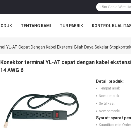
RODUK
TENTANG KAMI
TUR PABRIK
KONTROL KUALITA
nal YL-AT Cepat Dengan Kabel Ekstensi Bilah Daya Sakelar Stopkonta
Konektor terminal YL-AT cepat dengan kabel ekstensi
14 AWG 6
Detail produk:
Tempat asal:
Nama merek:
Sertifikasi:
Nomor model:
Syarat-syarat pe
Kuantitas min Order