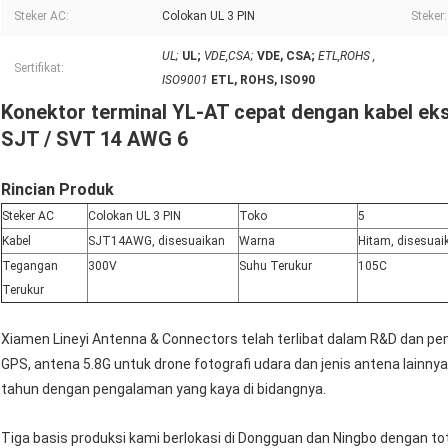
Steker AC:
Colokan UL 3 PIN
Steker:
UL;
UL;
VDE,CSA;
VDE, CSA;
ETL,ROHS ,
Sertifikat:
ISO9001
ETL, ROHS, ISO90
Konektor terminal YL-AT cepat dengan kabel eks
SJT / SVT 14 AWG 6
Rincian Produk
Steker AC
Colokan UL 3 PIN
Toko
5
Kabel
SJT14AWG, disesuaikan
Warna
Hitam, disesuai
Tegangan
300V
Suhu Terukur
105
C
Terukur
Xiamen Lineyi Antenna & Connectors telah terlibat dalam R&D dan pem
GPS, antena 5.8G untuk drone fotografi udara dan jenis antena lainnya 
tahun dengan pengalaman yang kaya di bidangnya.
Tiga basis produksi kami berlokasi di Dongguan dan Ningbo dengan tot