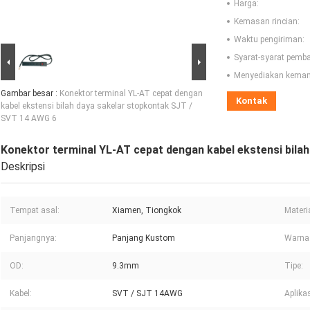
Harga:
Kemasan rincian:
Waktu pengiriman:
Syarat-syarat pemb
Menyediakan kema
Gambar besar :
Konektor terminal YL-AT cepat dengan
Kontak
kabel ekstensi bilah daya sakelar stopkontak SJT /
SVT 14 AWG 6
Konektor terminal YL-AT cepat dengan kabel ekstensi bila
Deskripsi
Tempat asal:
Xiamen, Tiongkok
Materia
Panjangnya:
Panjang Kustom
Warna
OD:
9.3mm
Tipe:
Kabel:
SVT / SJT 14AWG
Aplikas