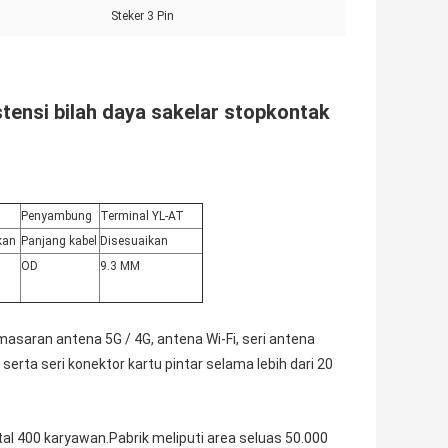
Steker 3 Pin
tensi bilah daya sakelar stopkontak
Penyambung
Terminal YL-AT
kan
Panjang kabel
Disesuaikan
OD
9.3 MM
asaran antena 5G / 4G, antena Wi-Fi, seri antena
serta seri konektor kartu pintar selama lebih dari 20
al 400 karyawan.Pabrik meliputi area seluas 50.000